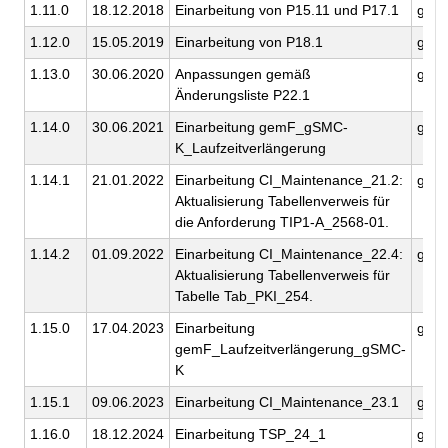
1.11.0
18.12.2018
Einarbeitung von P15.11 und P17.1
gema
1.12.0
15.05.2019
Einarbeitung von P18.1
gema
1.13.0
30.06.2020
Anpassungen gemäß
gema
Änderungsliste P22.1
1.14.0
30.06.2021
Einarbeitung gemF_gSMC-
gema
K_Laufzeitverlängerung
1.14.1
21.01.2022
Einarbeitung CI_Maintenance_21.2:
gema
Aktualisierung Tabellenverweis für
die Anforderung TIP1-A_2568-01.
1.14.2
01.09.2022
Einarbeitung CI_Maintenance_22.4:
gema
Aktualisierung Tabellenverweis für
Tabelle Tab_PKI_254.
1.15.0
17.04.2023
Einarbeitung
gema
gemF_Laufzeitverlängerung_gSMC-
K
1.15.1
09.06.2023
Einarbeitung CI_Maintenance_23.1
gema
1.16.0
18.12.2024
Einarbeitung TSP_24_1
gema