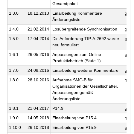
Gesamtpaket
1.3.0
18.12.2013
Einarbeitung Kommentare
gema
Änderungsliste
1.4.0
21.02.2014
Losübergreifende Synchronisation
gema
1.5.0
17.04.2014
Die Anforderung TIP-A-2692 wurde
gema
neu formuliert
1.6.1
26.05.2016
Anpassungen zum Online-
gema
Produktivbetrieb (Stufe 1)
1.7.0
24.08.2016
Einarbeitung weiterer Kommentare
gema
1.8.0
28.10.2016
Aufnahme SMC-B für
gema
Organisationen der Gesellschafter,
Anpassungen gemäß
Änderungsliste
1.8.1
21.04.2017
P14.9
gema
1.9.0
14.05.2018
Einarbeitung von P15.4
gema
1.10.0
26.10.2018
Einarbeitung von P15.9
gema