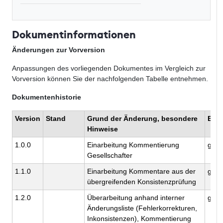
Dokumentinformationen
Änderungen zur Vorversion
Anpassungen des vorliegenden Dokumentes im Vergleich zur
Vorversion können Sie der nachfolgenden Tabelle entnehmen.
Dokumentenhistorie
Version
Stand
Grund der Änderung, besondere
Bear
Hinweise
1.0.0
Einarbeitung Kommentierung
gema
Gesellschafter
1.1.0
Einarbeitung Kommentare aus der
gema
übergreifenden Konsistenzprüfung
1.2.0
Überarbeitung anhand interner
gema
Änderungsliste (Fehlerkorrekturen,
Inkonsistenzen), Kommentierung