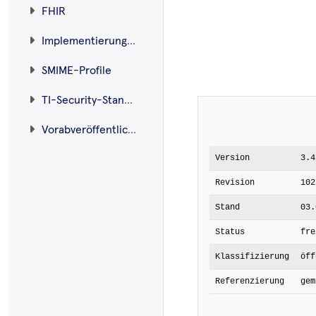
FHIR
Implementierungsleitfäden
SMIME-Profile
TI-Security-Standard
Vorabveröffentlichungen
Version
3.4
Revision
102
Stand
03.
Status
fre
Klassifizierung
öff
Referenzierung
gem