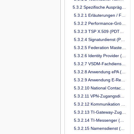
5.3.2 Spezifische Ausprägungen
5.3.2.1 Erläuterungen / Festlegungen
5.3.2.2 Performance-Größen-Schemata
5.3.2.3 TSP X.509 (PDT02, PDT03, PDT36, PDT38)
5.3.2.4 Signaturdienst (PDT47)
5.3.2.5 Federation Master (PDT70)
5.3.2.6 Identity Provider (PDT52, PDT73)
5.3.2.7 VSDM-Fachdienst (PDT20, PDT23, PDT26)
5.3.2.8 Anwendung ePA (PDT43)
5.3.2.9 Anwendung E-Rezept (PDT50, PDT59)
5.3.2.10 National Contact Point for E-Health (PDT69)
5.3.2.11 VPN-Zugangsdienst (PDT09)
5.3.2.12 Kommunikation im Medizinwesen KOM-LE (PDT24, PDT27)
5.3.2.13 TI-Gateway-Zugangsmodul (PDT72)
5.3.2.14 TI-Messenger (PDT64)
5.3.2.15 Namensdienst (PDT06)