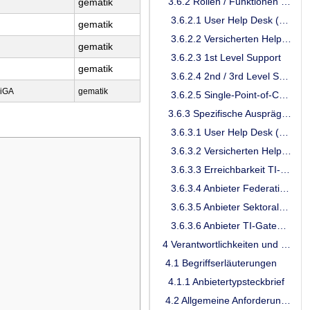
3.6.2 Rollen / Funktionen im TI-Support
gematik
3.6.2.1 User Help Desk (UHD)
gematik
3.6.2.2 Versicherten Help Desk (VHD)
gematik
3.6.2.3 1st Level Support
gematik
3.6.2.4 2nd / 3rd Level Support
DiGA
gematik
3.6.2.5 Single-Point-of-Contact (SPOC) für TI-ITSM-Teilnehmer
3.6.3 Spezifische Ausprägungen
3.6.3.1 User Help Desk (Anwendersupport)
3.6.3.2 Versicherten Help Desk (Versichertensupport)
3.6.3.3 Erreichbarkeit TI-ITSM-Teilnehmer
3.6.3.4 Anbieter Federation Master
3.6.3.5 Anbieter Sektoraler Identity Provider für Kostenträger
3.6.3.6 Anbieter TI-Gateway
4 Verantwortlichkeiten und Leistungen TI-ITSM-Teilnehmer
4.1 Begriffserläuterungen
4.1.1 Anbietertypsteckbrief
4.2 Allgemeine Anforderungen