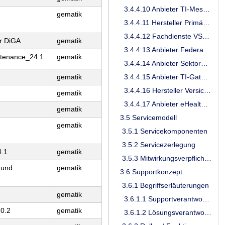
3.4.4.10 Anbieter TI-Messenger
gematik
3.4.4.11 Hersteller Primärsysteme
3.4.4.12 Fachdienste VSDM
ur DiGA
gematik
3.4.4.13 Anbieter Federation Master
intenance_24.1
gematik
3.4.4.14 Anbieter Sektoraler Identity Provider Kostenträger
3.4.4.15 Anbieter TI-Gateway
gematik
3.4.4.16 Hersteller Versicherten Frontend
gematik
3.4.4.17 Anbieter eHealth-CardLink
gematik
3.5 Servicemodell
gematik
3.5.1 Servicekomponenten
3.5.2 Servicezerlegung
4.1
gematik
3.5.3 Mitwirkungsverpflichtung im TI-ITSM gemäß [gemRL_Betr_TI]
 und
gematik
3.6 Supportkonzept
3.6.1 Begriffserläuterungen
gematik
3.6.1.1 Supportverantwortung
.0.2
gematik
3.6.1.2 Lösungsverantwortung