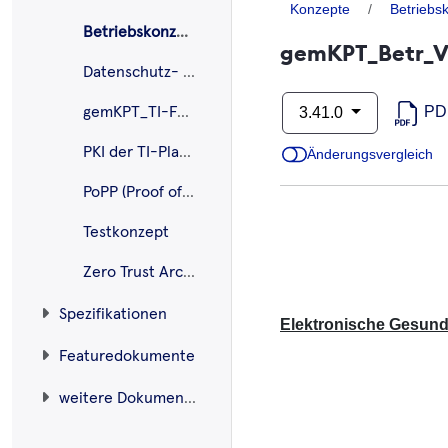
Konzepte
Betriebs
Betriebskonzept
gemKPT_Betr_V
Datenschutz- und Sicherheitskonzept
PD
gemKPT_TI-Foderation
3.41.0
PKI der TI-Plattform
Änderungsvergleich
PoPP (Proof of Patient Presence)
Testkonzept
Zero Trust Architektur
Spezifikationen
Elektronische Gesundh
Featuredokumente
weitere Dokumente