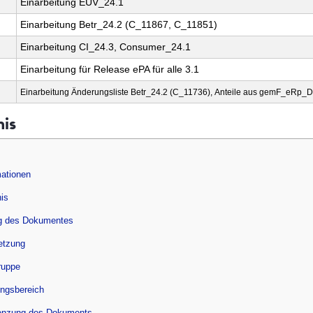
Einarbeitung EUV_24.1
Einarbeitung Betr_24.2 (C_11867, C_11851)
Einarbeitung CI_24.3, Consumer_24.1
Einarbeitung für Release ePA für alle 3.1
Einarbeitung Änderungsliste Betr_24.2 (C_11736), Anteile aus gemF_eRp_
nis
ationen
nis
g des Dokumentes
setzung
ruppe
ungsbereich
enzung des Dokuments