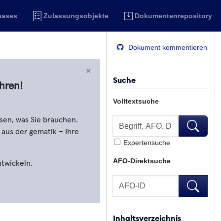
eases
Zulassungsobjekte
Dokumentenrepository
Dokument kommentieren
×
Suche
hren!
Volltextsuche
Volltextsuche
sen, was Sie brauchen.
Volltextsu
 aus der gematik – Ihre
Expertensuche
AFO-Direktsuche
ntwickeln.
AFO-Direktsuche
AFO-Direk
Inhaltsverzeichnis