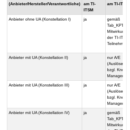
(Anbieter/Hersteller/Verantwortliche)
am TI-
am TI-ITSM
ITSM
Anbieter ohne UA (Konstellation I)
ja
gemäß
Tab_KPT_Be
Mitwirkungsp
der TI-ITSM
Teilnehmer
Anbieter mit UA (Konstellation II)
ja
nur A/E
(Auslöser/E
bzgl. Knowl
Managemen
Anbieter mit UA (Konstellation III)
ja
nur A/E
(Auslöser/E
bzgl. Knowl
Managemen
Anbieter mit UA (Konstellation IV)
ja
gemäß
Tab_KPT_Be
Mitwirkungsp