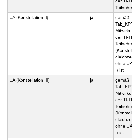
der TI-ITSM
Teilnehmer
UA (Konstellation II)
ja
gemäß
Tab_KPT_Be
Mitwirkungsp
der TI-ITSM
Teilnehmer,
(Konstellatio
gleichzeitig 
ohne UA (Kon
I) ist
UA (Konstellation III)
ja
gemäß
Tab_KPT_Be
Mitwirkungsp
der TI-ITSM
Teilnehmer,
(Konstellatio
gleichzeitig 
ohne UA (Kon
I) ist