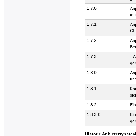
1.7.0
An
au
1.7.1
An
CI
1.7.2
An
Be
1.7.3
A
ge
1.8.0
An
un
1.8.1
Ko
sic
1.8.2
Ei
1.8.3-0
Ein
ge
Historie Anbietertypstec