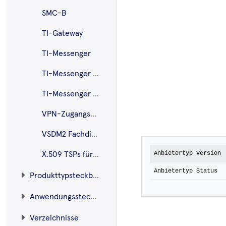
SMC-B
TI-Gateway
TI-Messenger
TI-Messenger ePA
TI-Messenger Pro
VPN-Zugangsdienst
VSDM2 Fachdienst
Anbietertyp Version
X.509 TSPs für eGK
Anbietertyp Status
Produkttypsteckbriefe
Anwendungssteckbriefe
Verzeichnisse