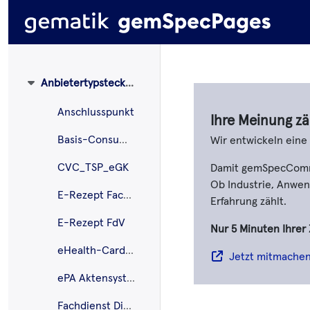
Anbietertypsteckbriefe
Anschlusspunkt
Ihre Meinung zä
Basis-Consumer
Wir entwickeln ein
CVC_TSP_eGK
Damit gemSpecCommen
Ob Industrie, Anwend
E-Rezept Fachdienst
Erfahrung zählt.
E-Rezept FdV
Nur 5 Minuten Ihrer 
eHealth-CardLink
Jetzt mitmache
ePA Aktensystem
Fachdienst DiPag