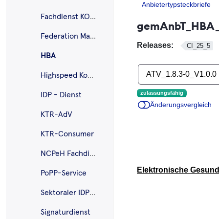
Anbietertypsteckbriefe
Fachdienst KOM-LE
gemAnbT_HBA_A
Federation Master
Releases:
CI_25_5
HBA
ATV_1.8.3-0_V1.0.0
Highspeed Konnektor
zulassungsfähig
IDP - Dienst
Änderungsvergleich
KTR-AdV
KTR-Consumer
NCPeH Fachdienst
Elektronische Gesundh
PoPP-Service
Sektoraler IDP - KTR
Signaturdienst