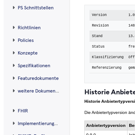
PS Schnittstellen
Version
1.0
Revision
148
Richtlinien
Stand
13.
Policies
Status
fre
Konzepte
Klassifizierung
öff
Spezifikationen
Referenzierung
gem
Featuredokumente
Historie Anbiet
weitere Dokumente
Historie Anbietertypvers
FHIR
Die Anbietertypversion än
Implementierungsleitfäden
Anbietertypversion
Be