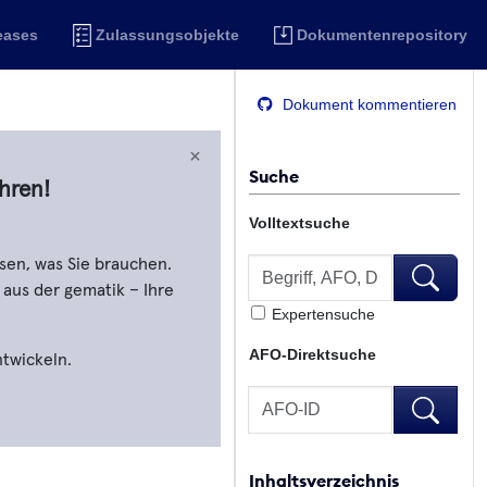
eases
Zulassungsobjekte
Dokumentenrepository
Dokument kommentieren
×
Suche
hren!
Volltextsuche
Volltextsuche
sen, was Sie brauchen.
Volltextsu
 aus der gematik – Ihre
Expertensuche
AFO-Direktsuche
ntwickeln.
AFO-Direktsuche
AFO-Direk
Inhaltsverzeichnis