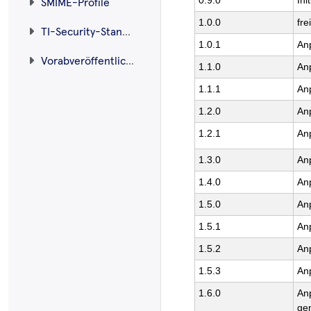
0.9.0
In
SMIME-Profile
1.0.0
fr
TI-Security-Standard
1.0.1
An
Vorabveröffentlichungen
1.1.0
An
1.1.1
An
1.2.0
An
1.2.1
An
1.3.0
An
1.4.0
An
1.5.0
An
1.5.1
An
1.5.2
An
1.5.3
An
1.6.0
An
ge